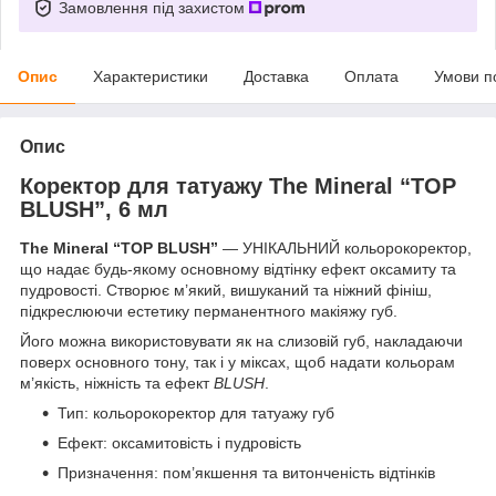
Замовлення під захистом
Опис
Характеристики
Доставка
Оплата
Умови п
Опис
Коректор для татуажу The Mineral “TOP
BLUSH”, 6 мл
The Mineral “TOP BLUSH”
— УНІКАЛЬНИЙ кольорокоректор,
що надає будь-якому основному відтінку ефект оксамиту та
пудровості. Створює м’який, вишуканий та ніжний фініш,
підкреслюючи естетику перманентного макіяжу губ.
Його можна використовувати як на слизовій губ, накладаючи
поверх основного тону, так і у міксах, щоб надати кольорам
м’якість, ніжність та ефект
BLUSH
.
Тип: кольорокоректор для татуажу губ
Ефект: оксамитовість і пудровість
Призначення: пом’якшення та витонченість відтінків