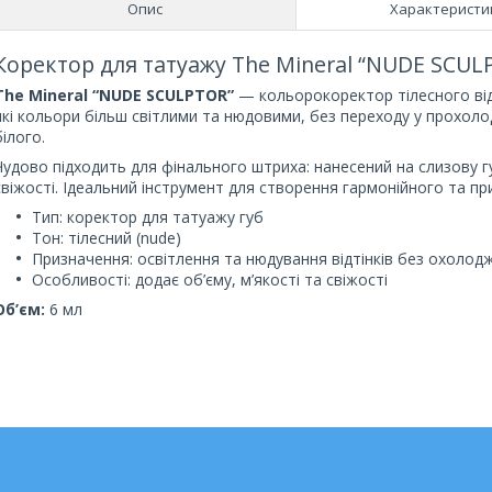
Опис
Характеристи
Коректор для татуажу The Mineral “NUDE SCULP
The Mineral “NUDE SCULPTOR”
— кольорокоректор тілесного відт
які кольори більш світлими та нюдовими, без переходу у прохолод
білого.
Чудово підходить для фінального штриха: нанесений на слизову губ
свіжості. Ідеальний інструмент для створення гармонійного та п
Тип: коректор для татуажу губ
Тон: тілесний (nude)
Призначення: освітлення та нюдування відтінків без охолод
Особливості: додає об’єму, м’якості та свіжості
Об’єм:
6 мл