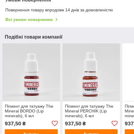
Повернення товару впродовж 14 днів за домовленістю
Всі умови повернення
Подібні товари компанії
Пігмент для татуажу The
Пігмент для татуажу The
Пігм
Mineral BORDO (Lip
Mineral PERCHIK (Lip
Mine
minerals), 6 мл
minerals), 6 мл
mine
937,50
937,50
937
₴
₴
Купити
Купити