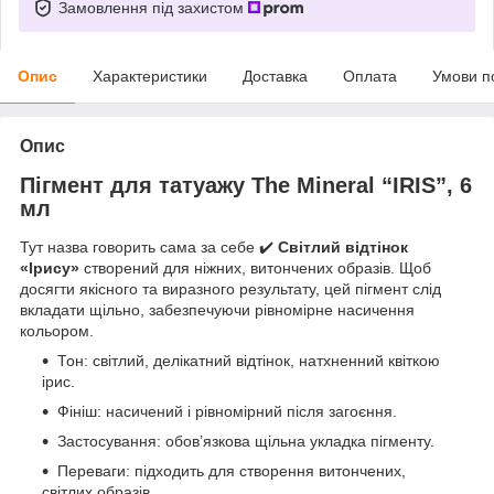
Замовлення під захистом
Опис
Характеристики
Доставка
Оплата
Умови п
Опис
Пігмент для татуажу The Mineral “IRIS”, 6
мл
Тут назва говорить сама за себе ✔️
Світлий відтінок
«Ірису»
створений для ніжних, витончених образів. Щоб
досягти якісного та виразного результату, цей пігмент слід
вкладати щільно, забезпечуючи рівномірне насичення
кольором.
Тон: світлий, делікатний відтінок, натхненний квіткою
ірис.
Фініш: насичений і рівномірний після загоєння.
Застосування: обов’язкова щільна укладка пігменту.
Переваги: підходить для створення витончених,
світлих образів.