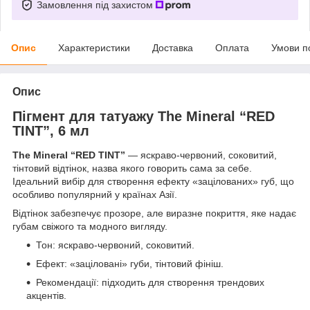
Замовлення під захистом
Опис
Характеристики
Доставка
Оплата
Умови п
Опис
Пігмент для татуажу The Mineral “RED
TINT”, 6 мл
The Mineral “RED TINT”
— яскраво-червоний, соковитий,
тінтовий відтінок, назва якого говорить сама за себе.
Ідеальний вибір для створення ефекту «зацілованих» губ, що
особливо популярний у країнах Азії.
Відтінок забезпечує прозоре, але виразне покриття, яке надає
губам свіжого та модного вигляду.
Тон: яскраво-червоний, соковитий.
Ефект: «заціловані» губи, тінтовий фініш.
Рекомендації: підходить для створення трендових
акцентів.