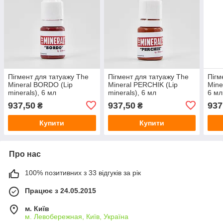
Пігмент для татуажу The
Пігмент для татуажу The
Пігм
Mineral BORDO (Lip
Mineral PERCHIK (Lip
Mine
minerals), 6 мл
minerals), 6 мл
6 мл
937,50
937,50
937
₴
₴
Купити
Купити
Про нас
100% позитивних з 33 відгуків за рік
Працює з 24.05.2015
м. Київ
м. Левобережная, Київ, Україна