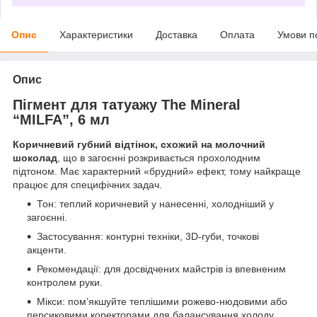
Опис
Характеристики
Доставка
Оплата
Умови п
Опис
Пігмент для татуажу The Mineral
“MILFA”, 6 мл
Коричневий губний відтінок, схожий на молочний
шоколад
, що в загоєнні розкривається прохолодним
підтоном. Має характерний «брудний» ефект, тому найкраще
працює для специфічних задач.
Тон: теплий коричневий у нанесенні, холодніший у
загоєнні.
Застосування: контурні техніки, 3D-губи, точкові
акценти.
Рекомендації: для досвідчених майстрів із впевненим
контролем руки.
Мікси: пом’якшуйте теплішими рожево-нюдовими або
персиковими коректорами для балансування холоду.