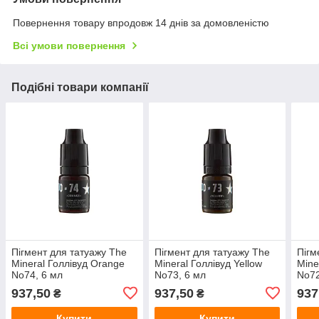
Повернення товару впродовж 14 днів за домовленістю
Всі умови повернення
Подібні товари компанії
Пігмент для татуажу The
Пігмент для татуажу The
Пігм
Mineral Голлівуд Orange
Mineral Голлівуд Yellow
Mine
No74, 6 мл
No73, 6 мл
No72
937,50
937,50
937
₴
₴
Купити
Купити