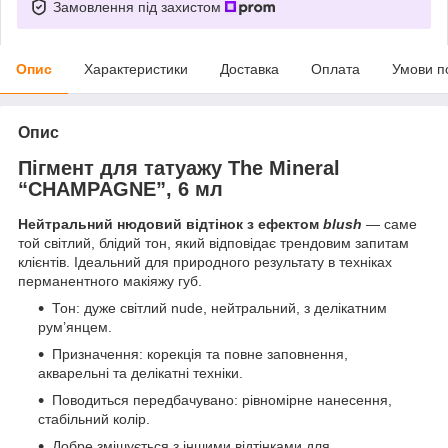
Замовлення під захистом
Опис
Характеристики
Доставка
Оплата
Умови п
Опис
Пігмент для татуажу The Mineral
“CHAMPAGNE”, 6 мл
Нейтральний нюдовий відтінок з ефектом
blush
— саме
той світлий, блідий тон, який відповідає трендовим запитам
клієнтів. Ідеальний для природного результату в техніках
перманентного макіяжу губ.
Тон: дуже світлий nude, нейтральний, з делікатним
рум’янцем.
Призначення: корекція та повне заповнення,
акварельні та делікатні техніки.
Поводиться передбачувано: рівномірне нанесення,
стабільний колір.
Добре змішується з іншими відтінками для