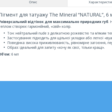
Опис
Характеристи
Пігмент для татуажу The Mineral “NATURAL”, 6 
Універсальний відтінок для максимально природних губ
. 
теплом створює гармонійний, «свій» колір.
Тон: нейтральний nude з делікатною рожевістю та м’яким те
Застосування: підходить для щільної укладки або легкої «вуа
Поведінка: висока приживлюваність, рівномірне загоєння, п
Образ: ідеальний для запиту «хочу як свої, тільки кращі».
Об’єм:
6 мл