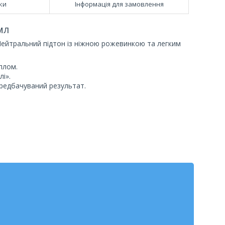
ки
Інформація для замовлення
мл
Нейтральний підтон із ніжною рожевинкою та легким
плом.
лі».
ередбачуваний результат.