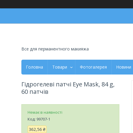
Все для перманентного макияжа
Головна
Товари
Фотогалерея
Новини
Гідрогелеві патчі Eye Mask, 84 g,
60 патчів
Немає в наявності
Код:
99707-1
362,56 ₴