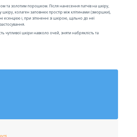
ом та золотим порошком. Після нанесення патчів на шкіру,
 шкіру, колаген заповнює простір між клітинами (зморшки),
 есенцією і, при зіткненні зі шкірою, щільно до неї
 застосування.
ь чутливої шкіри навколо очей, зняти набряклість та
ості