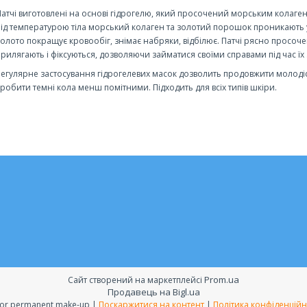
Патчі виготовлені на основі гідрогелю, який просочений морським колаген
під температурою тіла морський колаген та золотий порошок проникають у
золото покращує кровообіг, знімає набряки, відбілює. Патчі рясно просочені
прилягають і фіксуються, дозволяючи займатися своїми справами під час їх
Регулярне застосування гідрогелевих масок дозволить продовжити молодіст
зробити темні кола менш помітними. Підходить для всіх типів шкіри.
Prom.ua
Сайт створений на маркетплейсі
Продавець на Bigl.ua
All for permanent make-up |
Поскаржитися на контент
|
Політика конфіденційн