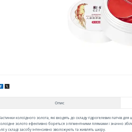
Опис
Частинки колоїдного золота, які входять до складу гідрогелевих патчів
для 
Колоїдне золото ефективно бореться з пігментними плямами і значно збіль
олії у складі засобу інтенсивно зволожують та живлять шкіру.