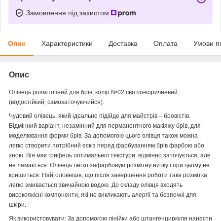
Замовлення під захистом
Опис
Характеристики
Доставка
Оплата
Умови п
Опис
Олівець розміточний для брів, колір №02 світло-коричневий
(водостійкий, самозаточуючийся).
Чудовий олівець, який ідеально підійде для майстрів – бровістів.
Відмінний варіант, незамінний для перманентного макіяжу брів, для
моделювання форми брів. За допомогою цього олівця також можна
легко створити потрібний ескіз перед фарбуванням брів фарбою або
хною. Він має грифель оптимальної текстури: відмінно заточується, але
не ламається. Олівець легко зафарбовую розмітну нитку і при цьому не
кришиться. Найголовніше, що після завершення роботи така розмітка
легко змивається звичайною водою. До складу олівця входять
високоякісні компоненти, які не викликають алергії та безпечні для
шкіри.
Як використовувати: За допомогою лінійки або штангенциркуля нанести