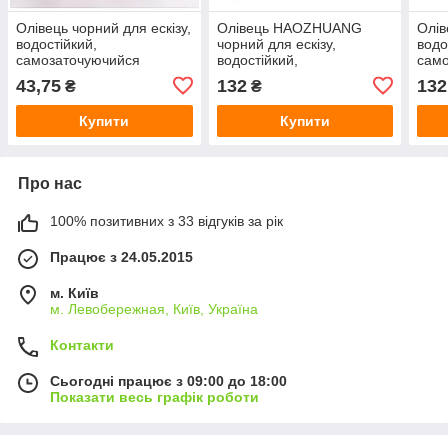
Олівець чорний для ескізу,
Олівець HAOZHUANG
Олів
водостійкий,
чорний для ескізу,
водо
самозаточуючийся
водостійкий,
сам
самозаточуючийся
43,75
132
132
₴
₴
Купити
Купити
Про нас
100% позитивних з 33 відгуків за рік
Працює з 24.05.2015
м. Київ
м. Левобережная, Київ, Україна
Контакти
Сьогодні працює з 09:00 до 18:00
Показати весь графік роботи