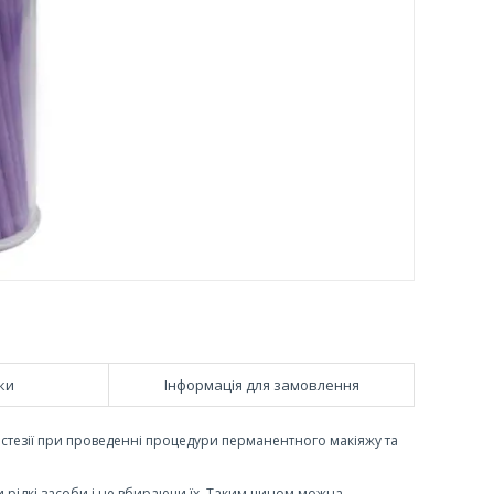
ки
Інформація для замовлення
естезії при проведенні процедури перманентного макіяжу та
рідкі засоби і не вбираючи їх. Таким чином можна