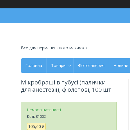
Все для перманентного макияжа
Головна
Товари
Фотогалерея
Новини
Мікробраші в тубусі (палички
для анестезії), фіолетові, 100 шт.
Немає в наявності
Код:
81002
105,60 ₴