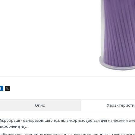
Опис
Характеристи
Мікробраші - одноразові щіточки, які використовуються для нанесення ан
мікроблейдінгу.
Забезпечують економне використання анестетиків, утримуючи ворсинками 