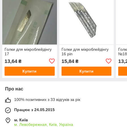
Голки для мікроблейдінгу
Голки для мікроблейдінгу
Голк
17
16 pin
№1
13,64
15,84
13,
₴
₴
Купити
Купити
Про нас
100% позитивних з 33 відгуків за рік
Працює з 24.05.2015
м. Київ
м. Левобережная, Київ, Україна