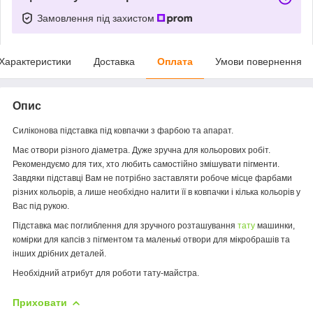
Замовлення під захистом
Характеристики
Доставка
Оплата
Умови повернення
Опис
Силіконова підставка під ковпачки з фарбою та апарат.
Має отвори різного діаметра. Дуже зручна для кольорових робіт.
Рекомендуємо для тих, хто любить самостійно змішувати пігменти.
Завдяки підставці Вам не потрібно заставляти робоче місце фарбами
різних кольорів, а лише необхідно налити її в ковпачки і кілька кольорів у
Вас під рукою.
Підставка має поглиблення для зручного розташування
тату
машинки,
комірки для капсів з пігментом та маленькі отвори для мікробрашів та
інших дрібних деталей.
Необхідний атрибут для роботи тату-майстра.
Приховати