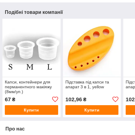
Подібні товари компанії
Капси, контейнери для
Підставка під капси та
Підс
перманентного макіяжу
апарат 3 в 1, yellow
апара
(8мм/уп.)
67
102,96
102
₴
₴
Купити
Купити
Про нас