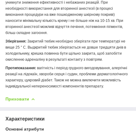
уникнути зниження ефективності і небажаних реакцій. При
необхідності використання для вторинної анестезії (в процесі
виконання процедури на вже пошкодженому шкірному покриві)
наносити мінімальну кількість крему і не більше ніж на 10-15 хв. При
вторинної анестезії можливі відчуття печіння, потемніння пігментів,
більш складне загоєння.
Зберігання:
Закритий тюбик необхідно зберігати при температурі не
вище 25 ° C. Выдкритий тюбик зберігається не довше тридцяти днів в
холодильнику, кришка повинна бути щільно закрита, щоб запобігти
окисленню адреналіну в результаті контакту з повітрям.
Протипоказання:
вагітність і період грудного вигодовування, алергічні
реакції на лідокаїн, хвороби серця і судин, проблеми дерматологічного
характеру, цукровий діабет. Також не можна виключити можливість
індивідуальної непереносимості компонентів препарату.
Приховати
Характеристики
Основні атрибути