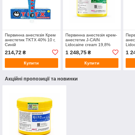
Первинна анестезія Крем
Первинна анестезія крем-
Перв
анестетик TKTX 40% 10 г,
анестетик J-CAIN
анес
Синій
Lidocaine cream 19,8%
Lido
250 г
250 
214,72
1 248,75
1 2
₴
₴
Купити
Купити
Акційні пропозиції та новинки