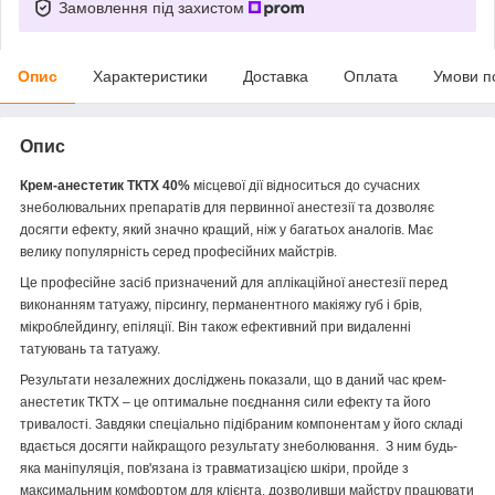
Замовлення під захистом
Опис
Характеристики
Доставка
Оплата
Умови п
Опис
Крем-анестетик ТКТХ 40%
місцевої дії відноситься до сучасних
знеболювальних препаратів для первинної анестезії та дозволяє
досягти ефекту, який значно кращий, ніж у багатьох аналогів.
Має
велику популярність серед професійних майстрів.
Це професійне засіб призначений для аплікаційної анестезії перед
виконанням татуажу, пірсингу, перманентного макіяжу губ і брів,
мікроблейдингу, епіляції. Він також ефективний при видаленні
татуювань та татуажу.
Результати незалежних досліджень показали, що в даний час крем-
анестетик ТКТХ – це оптимальне поєднання сили ефекту та його
тривалості. Завдяки спеціально підібраним компонентам у його складі
вдається досягти найкращого результату знеболювання.
З ним будь-
яка маніпуляція, пов'язана із травматизацією шкіри, пройде з
максимальним комфортом для клієнта, дозволивши майстру працювати