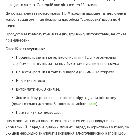
швидко та якісно. Середній час дії анестезії 3 години.
До складу анестезуючого крему ТКТХ входить лідокаїн та прилокаїн в
концентрації 5% — ця формула дає ефект "заморозки" шкіри до 4
годин.
Продукт має кремову консистенцію, зручний у використанні, не стікає
при нанесенні.
Спосіб застосування:
Продепілірувати і ретельно очистити (НЕ спиртовмісним
засобом) ділянку шкіри, на якій буде виконуватися процедура.
Нанести крем TKTX товстим шаром (2-3 мм). Не втирати.
Накрити плівкою.
Витримати 40-60 хвилин.
Зняти плівку, ретельно очистити шкіру від залишків крему
(дуже важливо для запобігання потемніння
тату
).
Приступити до процедури.
Після закінчення дії анестетика з'являться больові відчуття, це
нормальний і передбачуваний момент. Перед використанням крему за
3-5 днів необхідно виключити вживання алкоголевмісних напоїв, щоб