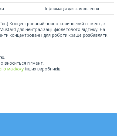
ки
Інформація для замовлення
раїль) Концентрований чорно-коричневий пігмент, з
ustard для нейтралізації фіолетового відтінку. На
енти концентровані і для роботи краще розбавляти.
тю.
но вноситься пігмент.
ого макіяжу
інших виробників.