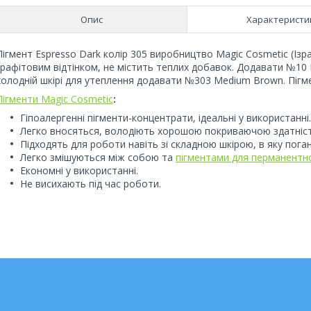
Опис
Характеристи
Пігмент Espresso Dark колір 305 виробництво Magic Cosmetic (Із
графітовим відтінком, не містить теплих добавок. Додавати №10 M
холодній шкірі для утеплення додавати №303 Medium Brown. Пігм
Пігменти Magic Cosmetic
:
Гіпоалергенні пігменти-концентрати, ідеальні у використанні.
Легко вносяться, володіють хорошою покриваючою здатніс
Підходять для роботи навіть зі складною шкірою, в яку пога
Легко змішуються між собою та
пігментами для перманентн
Економні у використанні.
Не висихають під час роботи.