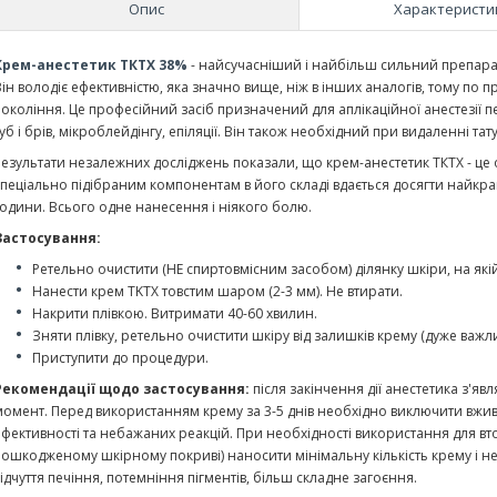
Опис
Характеристи
Крем-анестетик ТКТХ 38%
- найсучасніший і найбільш сильний препарат,
Він володіє ефективністю, яка значно вище, ніж в інших аналогів, тому по
покоління. Це професійний засіб призначений для аплікаційної анестезії 
уб і брів, мікроблейдінгу, епіляції. Він також необхідний при видаленні тат
Результати незалежних досліджень показали, що крем-анестетик ТКТХ - це 
спеціально підібраним компонентам в його складі вдається досягти найкращ
години. Всього одне нанесення і ніякого болю.
Застосування:
Ретельно очистити (НЕ спиртовмісним засобом) ділянку шкіри, на які
Нанести крем TKTX товстим шаром (2-3 мм). Не втирати.
Накрити плівкою. Витримати 40-60 хвилин.
Зняти плівку, ретельно очистити шкіру від залишків крему (дуже важ
Приступити до процедури.
Рекомендації щодо застосування:
після закінчення дії анестетика з'я
момент. Перед використанням крему за 3-5 днів необхідно виключити вжи
ефективності та небажаних реакцій. При необхідності використання для вт
пошкодженому шкірному покриві) наносити мінімальну кількість крему і не 
відчуття печіння, потемніння пігментів, більш складне загоєння.