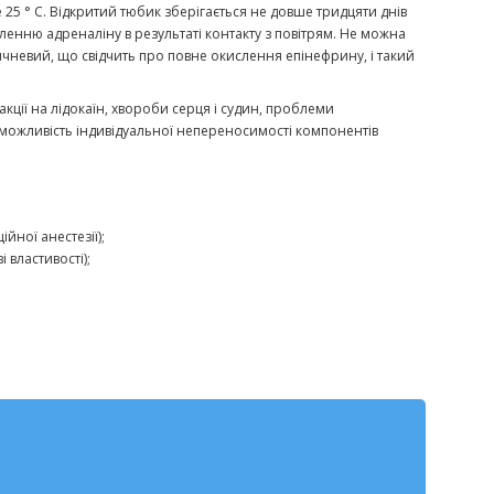
25 ° C. Відкритий тюбик зберігається не довше тридцяти днів
енню адреналіну в результаті контакту з повітрям. Не можна
ичневий, що свідчить про повне окислення епінефрину, і такий
еакції на лідокаїн, хвороби серця і судин, проблеми
можливість індивідуальної непереносимості компонентів
йної анестезії);
властивості);