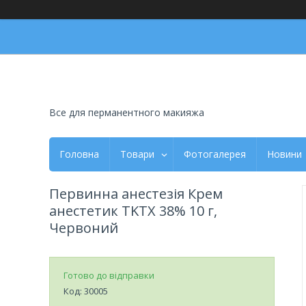
Все для перманентного макияжа
Головна
Товари
Фотогалерея
Новини
Первинна анестезія Крем
анестетик TKTX 38% 10 г,
Червоний
Готово до відправки
Код:
30005