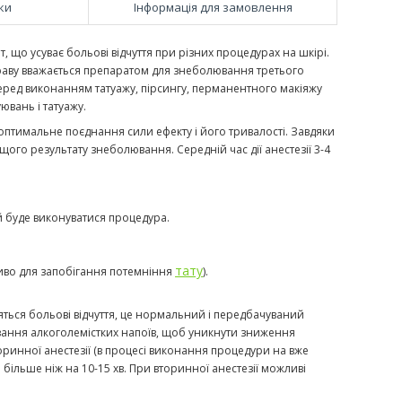
ки
Інформація для замовлення
 що усуває больові відчуття при різних процедурах на шкірі.
 праву вважається препаратом для знеболювання третього
перед виконанням татуажу, пірсингу, перманентного макіяжу
уювань і татуажу.
оптимальне поєднання сили ефекту і його тривалості. Завдяки
ого результату знеболювання. Середній час дії анестезії 3-4
й буде виконуватися процедура.
тату
ливо для запобігання потемніння
).
вляться больові відчуття, це нормальний і передбачуваний
вання алкоголемістких напоїв, щоб уникнути зниження
оринної анестезії (в процесі виконання процедури на вже
більше ніж на 10-15 хв. При вторинної анестезії можливі