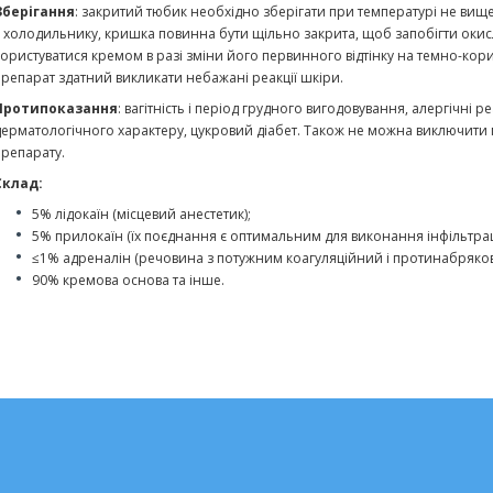
Зберігання
:
закритий тюбик необхідно зберігати при температурі не вище 
в холодильнику, кришка повинна бути щільно закрита, щоб запобігти окисл
користуватися кремом в разі зміни його первинного відтінку на темно-кор
препарат здатний викликати небажані реакції шкіри.
Протипоказання
: вагітність і період грудного вигодовування, алергічні р
дерматологічного характеру, цукровий діабет. Також не можна виключити 
препарату.
Склад:
5% лідокаїн (місцевий анестетик);
5% прилокаїн (їх поєднання є оптимальним для виконання інфільтраці
≤1% адреналін (речовина з потужним коагуляційний і протинабрякові 
90% кремова основа та інше.