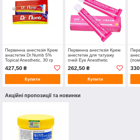
Первинна анестезія Крем
Первинна анестезія Крем
Перв
анастетик Dr.Numb 5%
анестетик для татуажу
анес
Topical Anesthetic, 30 гр
очей Eye Anesthetic
(пом
Cream, 10 г
427,50
262,50
330
₴
₴
Купити
Купити
Акційні пропозиції та новинки