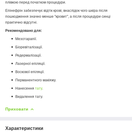
плівкою перед початком процедури.
Епінефрін забезпечує відтік крові, внаслідок чого шкіра після
пошкодження значно менше "кровит", а після процедури синці
практично відсутні.
Рекомендовано для:
Мезотарапії.
Біоревіталізації.
Редермалізації.
Лазерної епіляції.
Воскової епіляції.
Перманентного макіяжу.
Нанесення
тату
.
Видалення тату.
Приховати
Характеристики