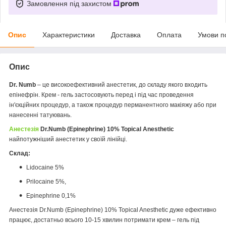
Замовлення під захистом
Опис
Характеристики
Доставка
Оплата
Умови п
Опис
Dr. Numb
– це високоефективний анестетик, до складу якого входить
епінефрін. Крем - гель застосовують перед і під час проведення
ін'єкційних процедур, а також процедур перманентного макіяжу або при
нанесенні татуювань.
Анестезія
Dr.Numb (Epinephrine) 10% Topical Anesthetic
найпотужніший анестетик у своїй лінійці.
Склад:
Lidocaine 5%
Prilocaine 5%,
Epinephrine 0,1%
Анестезія Dr.Numb (Epinephrine) 10% Topical Anesthetic дуже ефективно
працює, достатньо всього 10-15 хвилин потримати крем – гель під