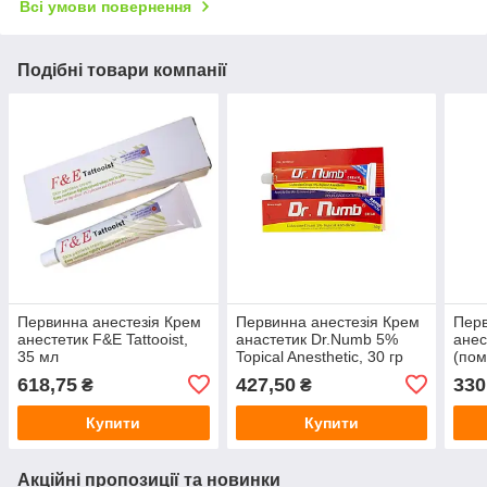
Всі умови повернення
Подібні товари компанії
Первинна анестезія Крем
Первинна анестезія Крем
Перв
анестетик F&E Tattooist,
анастетик Dr.Numb 5%
анес
35 мл
Topical Anesthetic, 30 гр
(пом
618,75
427,50
330
₴
₴
Купити
Купити
Акційні пропозиції та новинки