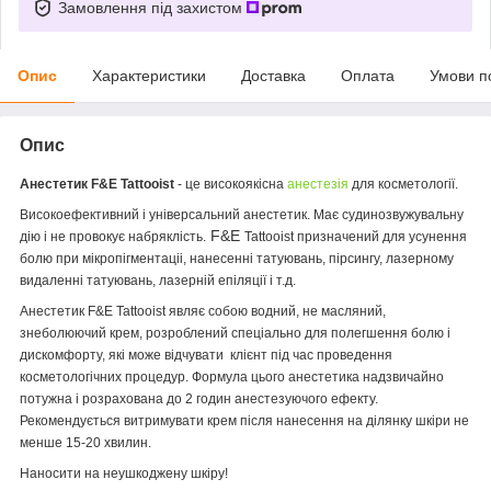
Замовлення під захистом
Опис
Характеристики
Доставка
Оплата
Умови п
Опис
Анестетик F&E Tattooist
- це високоякісна
анестезія
для косметології.
Високоефективний і універсальний анестетик. Має судинозвужувальну
F&E
дію і не провокує набряклість.
Tattooist призначений для усунення
болю при мікропігментаціі, нанесенні татуювань, пірсингу, лазерному
видаленні татуювань, лазерній епіляції і т.д.
Анестетик F&E Tattooist являє собою водний, не масляний,
знеболюючий крем, розроблений спеціально для полегшення болю і
дискомфорту, які може відчувати клієнт під час проведення
косметологічних процедур. Формула цього анестетика надзвичайно
потужна і розрахована до 2 годин анестезуючого ефекту.
Рекомендується витримувати крем після нанесення на ділянку шкіри не
менше 15-20 хвилин.
Наносити на неушкоджену шкіру!