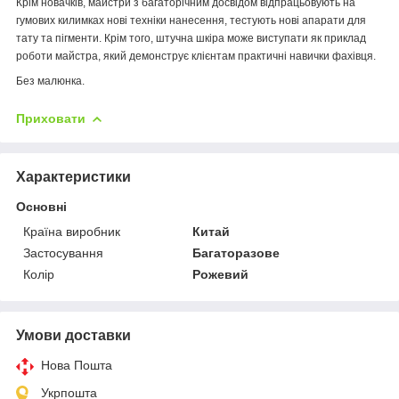
Крім новачків, майстри з багаторічним досвідом відпрацьовують на
гумових килимках нові техніки нанесення, тестують нові апарати для
тату та пігменти. Крім того, штучна шкіра може виступати як приклад
роботи майстра, який демонструє клієнтам практичні навички фахівця.
Без малюнка.
Приховати
Характеристики
Основні
Країна виробник
Китай
Застосування
Багаторазове
Колір
Рожевий
Умови доставки
Нова Пошта
Укрпошта