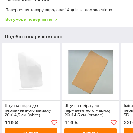
Повернення товару впродовж 14 днів за домовленістю
Всі умови повернення
Подібні товари компанії
Штучна шкіра для
Штучна шкіра для
Іміт
перманентного макіяжу
перманентного макіяжу
перм
26×14,5 см (white)
26×14,5 см (orange)
5D
110
110
220
₴
₴
Купити
Купити