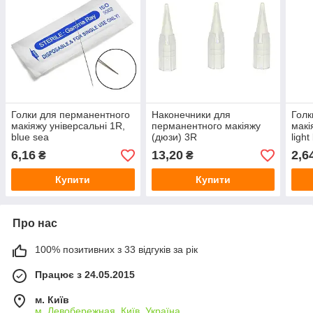
Голки для перманентного
Наконечники для
Голк
макіяжу універсальні 1R,
перманентного макіяжу
макі
blue sea
(дюзи) 3R
light
6,16
13,20
2,6
₴
₴
Купити
Купити
Про нас
100% позитивних з 33 відгуків за рік
Працює з 24.05.2015
м. Київ
м. Левобережная, Київ, Україна