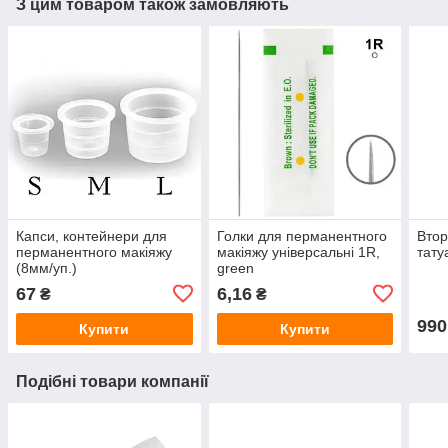
З цим товаром також замовляють
Капси, контейнери для
Голки для перманентного
Втор
перманентного макіяжу
макіяжу універсальні 1R,
тату
(8мм/уп.)
green
67
6,16
₴
₴
990
Купити
Купити
Подібні товари компанії