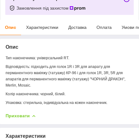
Замовлення під захистом
Опис
Характеристики
Доставка
Оплата
Умови п
Опис
Тип наконечника: універсальний RT.
Відповідність: підходить для голок 1R і 3R для апарату для
перманентного макіяжу (татуажу) КР-96 і для голок 1R, 3R, 5R для
апаратів для перманентного макіяжу (татуажу) "ЧОРНИЙ ДРАКОН",
Merlin, Mosaic.
Колір наконечника: чорний, білий.
Упаковка: стерильна, індивідуальна на кожен наконечник.
Приховати
Характеристики