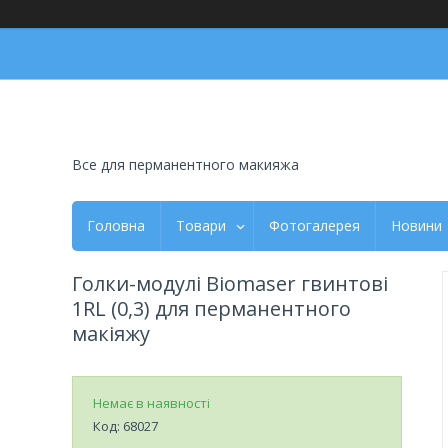
Все для перманентного макияжа
Головна
Товари
Фотогалерея
Новини
Голки-модулі Biomaser гвинтові
1RL (0,3) для перманентного
макіяжу
Немає в наявності
Код:
68027