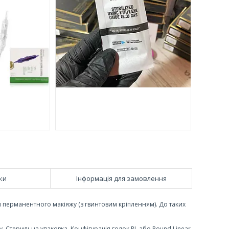
ки
Інформація для замовлення
для перманентного макіяжу (з гвинтовим кріпленням). До таких
. Стерильна упаковка. Конфігурація голок RL або Round Linear