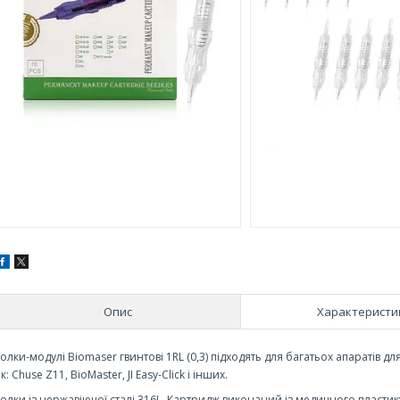
Опис
Характеристи
Голки-модулі Biomaser гвинтові 1RL (0,3) підходять для багатьох апаратів 
к: Chuse Z11, BioMaster, JI Easy-Click і інших.
Голки із нержавіючої сталі 316L. Картридж виконаний із медичного пластику