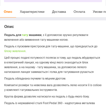
Опис
Характеристики
Доставка
Оплата
Умови п
Опис
Педаль для
тату
машинки
, з її допомогою зручно регулювати
включення або вимкнення тату машинки ногою.
Педаль є пусковим пристроєм для тату-машини, що приєднується до
блоку живлення
.
Цей процес подачі потужності полягає в тому, що педаль вбудовується
в електричний ланцюг, на одному кінці якого знаходиться блок
живлення, а на іншому - тату машинка, за допомогою легкого
натискання ланцюг замикається і голка для татуювання рухається
Педаль обладнана гнучким та міцним дротом.
Компактні розміри та невелика вага дозволяють легко носити її із собою
у комплекті татуювальних інструментів.
Кругла форма дозволяє натискати на педаль з будь-якого боку.
Педаль із нержавіючої сталі Foot Pedal 360 - надпотужна металева