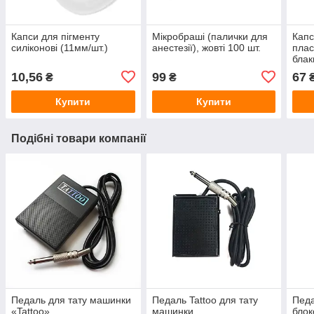
Капси для пігменту
Мікробраші (палички для
Капc
силіконові (11мм/шт.)
анестезії), жовті 100 шт.
плас
блак
10,56
99
67
₴
₴
Купити
Купити
Подібні товари компанії
Педаль для тату машинки
Педаль Tattoo для тату
Педа
«Tattoo»
машинки
блок