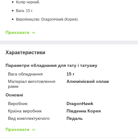
Колір чорний.
Вага: 15 г.
Виробництво: DragonHawk (Корея).
Приховати
Характеристики
Параметри обладнання для тату і татуажу
Вага обладнання
15 г
Матеріал виготовлення
Алюмінієвий сплав
рами
Основні
Виробник
DragonHawk
Країна виробник
Південна Корея
Вид комплектуючого
Педаль
Приховати