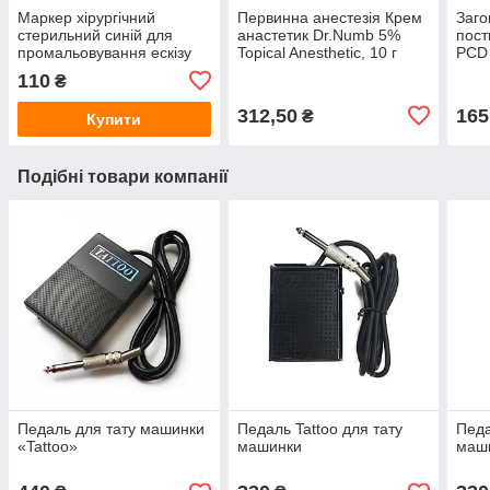
Маркер хірургічний
Первинна анестезія Крем
Заг
стерильний синій для
анастетик Dr.Numb 5%
пост
промальовування ескізу
Topical Anesthetic, 10 г
PCD 
110
₴
312,50
165
₴
Купити
Подібні товари компанії
Педаль для тату машинки
Педаль Tattoo для тату
Педа
«Tattoo»
машинки
маш