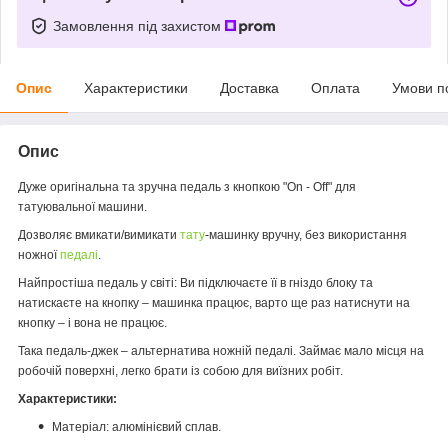
Замовлення під захистом
Опис
Характеристики
Доставка
Оплата
Умови п
Опис
Дуже оригінальна та зручна педаль з кнопкою "On - Off" для
татуювальної машини.
Дозволяє вмикати/вимикати
тату
-машинку вручну, без використання
ножної
педалі
.
Найпростіша педаль у світі:
Ви підключаєте її в гніздо блоку та
натискаєте на кнопку – машинка працює, варто ще раз натиснути на
кнопку – і вона не працює.
Така педаль-джек – альтернатива ножній педалі. Займає мало місця на
робочій поверхні, легко брати із собою для виїзних робіт.
Характеристики:
Матеріал: алюмінієвий сплав.