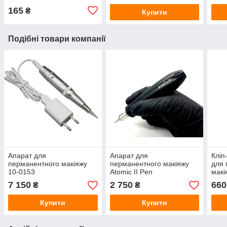
165
₴
Купити
Подібні товари компанії
Апарат для
Апарат для
Кліп
перманентного макіяжу
перманентного макіяжу
для 
10-0153
Atomic II Pen
макі
7 150
2 750
660
₴
₴
Купити
Купити