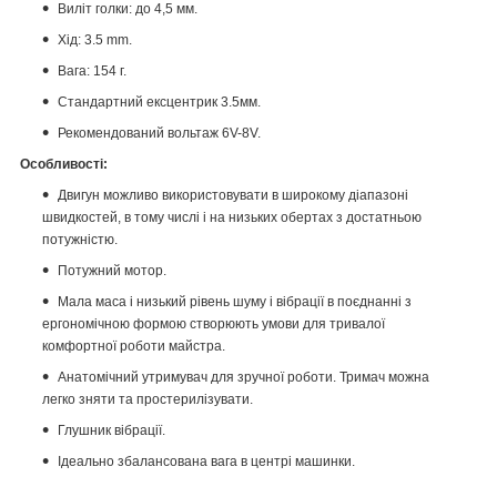
Виліт голки: до 4,5 мм.
Хід: 3.5 mm.
Вага: 154 г.
Стандартний ексцентрик 3.5мм.
Рекомендований вольтаж 6V-8V.
Особливості:
Двигун можливо використовувати в широкому діапазоні
швидкостей, в тому числі і на низьких обертах з достатньою
потужністю.
Потужний мотор.
Мала маса і низький рівень шуму і вібрації в поєднанні з
ергономічною формою створюють умови для тривалої
комфортної роботи майстра.
Анатомічний утримувач для зручної роботи. Тримач можна
легко зняти та простерилізувати.
Глушник вібрації.
Ідеально збалансована вага в центрі машинки.