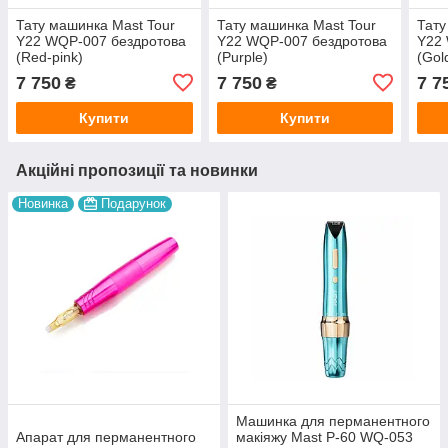
Тату машинка Mast Tour
Тату машинка Mast Tour
Тату
Y22 WQP-007 бездротова
Y22 WQP-007 бездротова
Y22
(Red-pink)
(Purple)
(Gol
7 750
7 750
7 7
₴
₴
Купити
Купити
Акційні пропозиції та новинки
Новинка
Подарунок
Машинка для перманентного
Апарат для перманентного
макіяжу Mast P-60 WQ-053