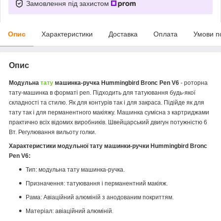
Замовлення під захистом
Опис
Характеристики
Доставка
Оплата
Умови п
Опис
Модульна
тату
машинка-ручка Hummingbird Bronc Pen V6
- роторна
тату-машинка в форматі pen.
Підходить для татуювання будь-якої
складності та стилю. Як для контурів так і для закраса.
Підійде як для
тату так і для перманентного макіяжу.
Машинка сумісна з картриджами
практично всіх відомих виробників.
Швейцарський двигун потужністю 6
Вт.
Регулювання вильоту голки.
Характеристики модульної тату машинки-ручки Hummingbird Bronc
Pen V6:
Тип: модульна тату машинка-ручка.
Призначення: татуювання і перманентний макіяж.
Рама: Авіаційний алюміній з анодованим покриттям.
Матеріал: авіаційний алюміній.