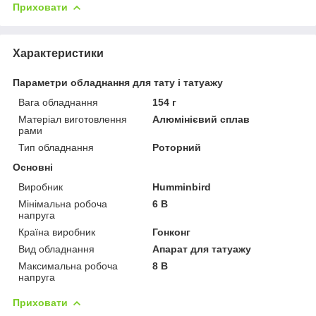
Приховати
Характеристики
Параметри обладнання для тату і татуажу
Вага обладнання
154 г
Матеріал виготовлення
Алюмінієвий сплав
рами
Тип обладнання
Роторний
Основні
Виробник
Humminbird
Мінімальна робоча
6 В
напруга
Країна виробник
Гонконг
Вид обладнання
Апарат для татуажу
Максимальна робоча
8 В
напруга
Приховати