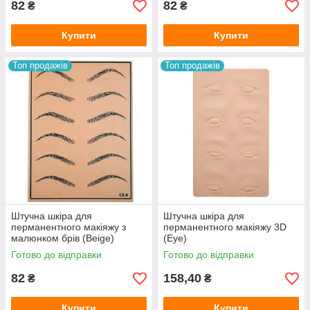
82
82
₴
₴
Купити
Купити
Топ продажів
Топ продажів
Штучна шкіра для
Штучна шкіра для
перманентного макіяжу з
перманентного макіяжу 3D
малюнком брів (Beige)
(Eye)
Готово до відправки
Готово до відправки
82
158,40
₴
₴
Купити
Купити